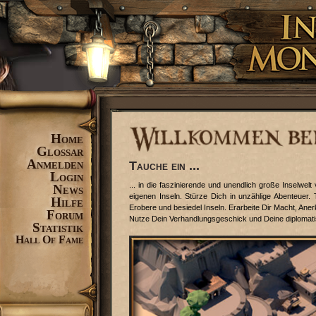
Home
Glossar
Anmelden
Tauche ein ...
Login
... in die faszinierende und unendlich große Inselw
News
eigenen Inseln. Stürze Dich in unzählige Abenteuer.
Hilfe
Erobere und besiedel Inseln. Erarbeite Dir Macht, An
Forum
Nutze Dein Verhandlungsgeschick und Deine diplomati
Statistik
Hall Of Fame