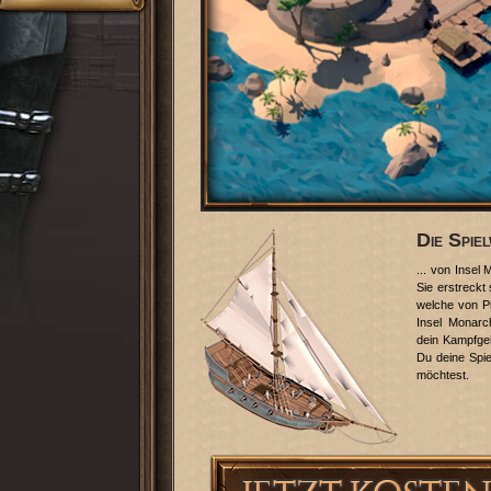
Die Spiel
... von Insel 
Sie erstreckt
welche von P
Insel Monarc
dein Kampfgeis
Du deine Spiel
möchtest.